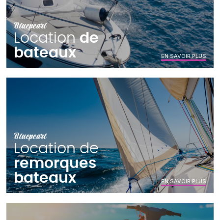
Bluepearl
Location
de
bateaux
EN SAVOIR PLUS
Bluepearl
Location de
remorques
bateaux
EN SAVOIR PLUS